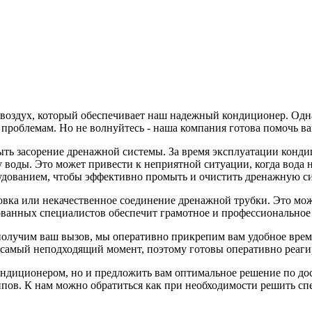
воздух, который обеспечивает наш надежный кондиционер. Однак
роблемам. Но не волнуйтесь - наша компания готова помочь вам
 засорение дренажной системы. За время эксплуатации кондици
воды. Это может привести к неприятной ситуации, когда вода н
удованием, чтобы эффективно промыть и очистить дренажную с
вка или некачественное соединение дренажной трубки. Это мож
анных специалистов обеспечит грамотное и профессиональное 
получим ваш вызов, мы оперативно прикрепим вам удобное врем
 самый неподходящий момент, поэтому готовы оперативно реаги
ондиционером, но и предложить вам оптимальное решение по до
пов. К нам можно обратиться как при необходимости решить сп