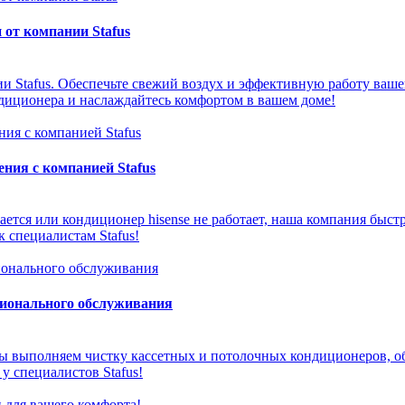
от компании Stafus
и Stafus. Обеспечьте свежий воздух и эффективную работу ваш
ндиционера и наслаждайтесь комфортом в вашем доме!
ния с компанией Stafus
ается или кондиционер hisense не работает, наша компания быс
 специалистам Stafus!
сионального обслуживания
ы выполняем чистку кассетных и потолочных кондиционеров, об
у специалистов Stafus!