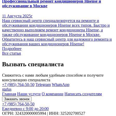
Профессиональный ремонт кондиционеров Hisense и
обслуживание в Москве
11 Августа 2025г
Наш сервисный центр специализируется на ремонте и
обслуживании кондиционеров Hisense всех типов. Быстро и
качественно выполняем ремонт кондиционера Hisense, а
также обслуживание кондиционеров Hisense в Москве.
Обратитесь в наш сервисный центр для надежного ремонта и
обслуживания ваших кондиционеров Hisense!
Подробнее
Все статьи
Вызвать специалиста
Свяжитесь с нами любым удобным способом и получите
консультацию специалиста
+7 (985) 764-50-50
Telegram
WhatsApp
stafus
Главная
Наши услуги
О компании
Написать создателям
Заказать звонок
+7 (985) 764-50-50
Ежедневно с 9:00 до 20:00
ОГРН: 324320000005994
|
ИНН: 325202700527